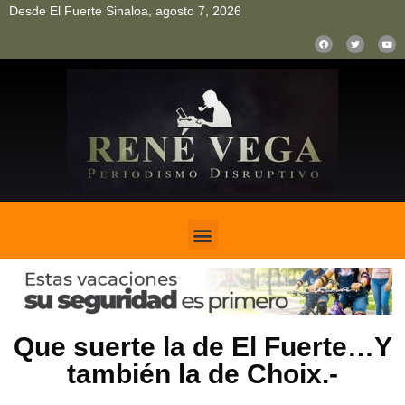
Desde El Fuerte Sinaloa, agosto 7, 2026
pinup
pin up
mostbet casino kz
bonus aviator game
1win
Que suerte la de El Fuerte…Y
también la de Choix.-