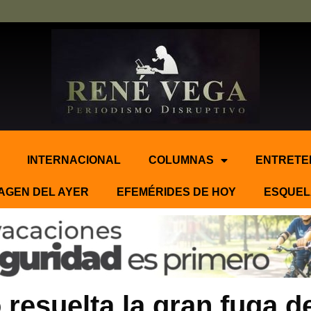
INTERNACIONAL
COLUMNAS
ENTRETE
AGEN DEL AYER
EFEMÉRIDES DE HOY
ESQUEL
resuelta la gran fuga d