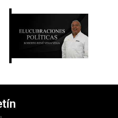
tín
a