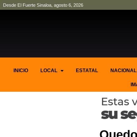
Desde El Fuerte Sinaloa, agosto 6, 2026
pinup
pin up
mostbet casino kz
bonus aviator game
1win
INICIO
LOCAL
ESTATAL
NACIONAL
IM
Quedo 