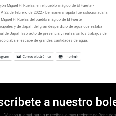
jón Miguel H. Ruelas, en el pueblo mágico de El Fuerte.-
 A 22 de febrero de 2022.- De manera rápida fue solucionada la
 Miguel H. Ruelas del pueblo mágico de El Fuerte.
cipales y de Japaf, del gran desperdicio de agua que estaba
l de Japaf hizo acto de presencia y realizaron los trabajos de
ropiciaba el escape de grandes cantidades de agua.
legram
Correo electrónico
Imprimir
scribete a nuestro bole
Déjanos tu email para que recibas lo mas reciente de Rene Veg