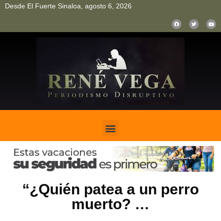
Desde El Fuerte Sinaloa, agosto 6, 2026
pinup
pin up
mostbet casino kz
bonus aviator game
1win
“¿Quién patea a un perro
muerto? …