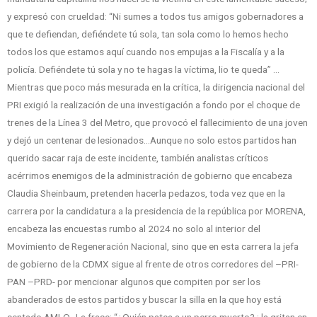
y expresó con crueldad: “Ni sumes a todos tus amigos gobernadores a
que te defiendan, defiéndete tú sola, tan sola como lo hemos hecho
todos los que estamos aquí cuando nos empujas a la Fiscalía y a la
policía. Defiéndete tú sola y no te hagas la víctima, lio te queda” …
Mientras que poco más mesurada en la crítica, la dirigencia nacional del
PRI exigió la realización de una investigación a fondo por el choque de
trenes de la Línea 3 del Metro, que provocó el fallecimiento de una joven
y dejó un centenar de lesionados…Aunque no solo estos partidos han
querido sacar raja de este incidente, también analistas críticos
acérrimos enemigos de la administración de gobierno que encabeza
Claudia Sheinbaum, pretenden hacerla pedazos, toda vez que en la
carrera por la candidatura a la presidencia de la república por MORENA,
encabeza las encuestas rumbo al 2024 no solo al interior del
Movimiento de Regeneración Nacional, sino que en esta carrera la jefa
de gobierno de la CDMX sigue al frente de otros corredores del –PRI-
PAN –PRD- por mencionar algunos que compiten por ser los
abanderados de estos partidos y buscar la silla en la que hoy está
sentado AMLO…La frase: “¿Quién patea a un perro muerto? ; la gritan en