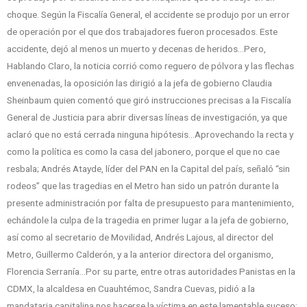
choque. Según la Fiscalía General, el accidente se produjo por un error
de operación por el que dos trabajadores fueron procesados. Este
accidente, dejó al menos un muerto y decenas de heridos…Pero,
Hablando Claro, la noticia corrió como reguero de pólvora y las flechas
envenenadas, la oposición las dirigió a la jefa de gobierno Claudia
Sheinbaum quien comentó que giró instrucciones precisas a la Fiscalía
General de Justicia para abrir diversas líneas de investigación, ya que
aclaró que no está cerrada ninguna hipótesis…Aprovechando la recta y
como la política es como la casa del jabonero, porque el que no cae
resbala; Andrés Atayde, líder del PAN en la Capital del país, señaló “sin
rodeos” que las tragedias en el Metro han sido un patrón durante la
presente administración por falta de presupuesto para mantenimiento,
echándole la culpa de la tragedia en primer lugar a la jefa de gobierno,
así como al secretario de Movilidad, Andrés Lajous, al director del
Metro, Guillermo Calderón, y a la anterior directora del organismo,
Florencia Serranía…Por su parte, entre otras autoridades Panistas en la
CDMX, la alcaldesa en Cuauhtémoc, Sandra Cuevas, pidió a la
mandataria capitalina nos hacerse la víctima en este lamentable suceso;