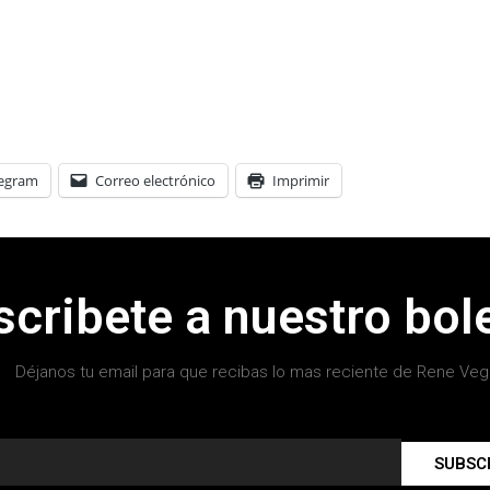
legram
Correo electrónico
Imprimir
scribete a nuestro bole
Déjanos tu email para que recibas lo mas reciente de Rene Veg
SUBSC