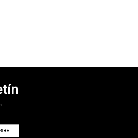
tín
a
RIBE