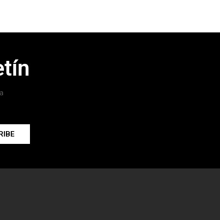
tín
a
RIBE