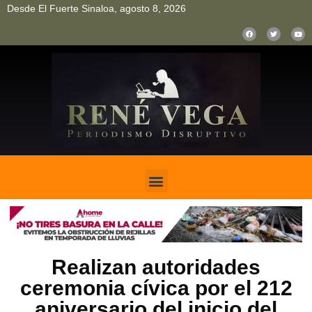
Desde El Fuerte Sinaloa, agosto 8, 2026
pinup
pin up
mostbet casino kz
bonus aviator game
1win
Realizan autoridades
ceremonia cívica por el 212
aniversario del inicio del