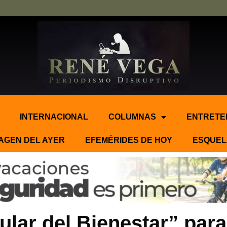
INTERNACIONAL
COLUMNAS
ENTRETE
AGEN DEL AYER
EFEMÉRIDES DE HOY
ESQUEL
lar del Bienestar” para