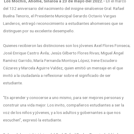
Los Mochis, Ahome, Sinaloa a 23 de mayo del 2022.-
En el marco
del 132 aniversario del nacimiento del insigne sinaloense Gral. Rafael
Buelna Tenorio, el Presidente Municipal Gerardo Octavio Vargas
Landeros, entregó reconocimiento a estudiantes ahomenses que se
distinguen por su excelente desempeño.
Quienes recibieron las distinciones son los jóvenes Axel Flores Fonseca;
José Enrique Castro Ávila; Jesús Gilberto Flores Rivas; Miguel Ángel
Ramírez Garrido; María Fernanda Montoya López; Irene Escudero
Cázares y Marcela Aguirre Valdez, quien emitió un mensaje en el que
invitó a la ciudadanía a reflexionar sobre el significado de ser
estudiante.
“Es aprender y conocerse a uno mismo, para ser mejores personas y
construir una vida mejor. Los invito, compañeros estudiantes a ser la
voz de los niños y jóvenes, y a los adultos y gobernantes a que nos
escuchen”, expresó la estudiante.