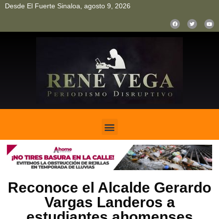
Desde El Fuerte Sinaloa, agosto 9, 2026
pinup
pin up
mostbet casino kz
bonus aviator game
1win
Reconoce el Alcalde Gerardo
Vargas Landeros a
estudiantes ahomenses