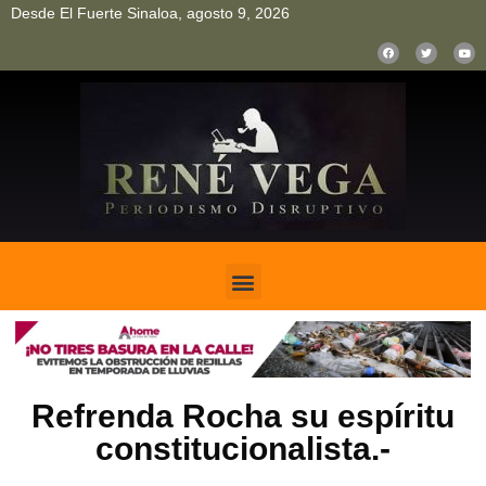
Desde El Fuerte Sinaloa, agosto 9, 2026
pinup
pin up
mostbet casino kz
bonus aviator game
1win
Refrenda Rocha su espíritu
constitucionalista.-