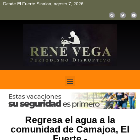
Desde El Fuerte Sinaloa, agosto 7, 2026
pinup
pin up
mostbet casino kz
bonus aviator game
1win
Regresa el agua a la
comunidad de Camajoa, El
Fuerte.-