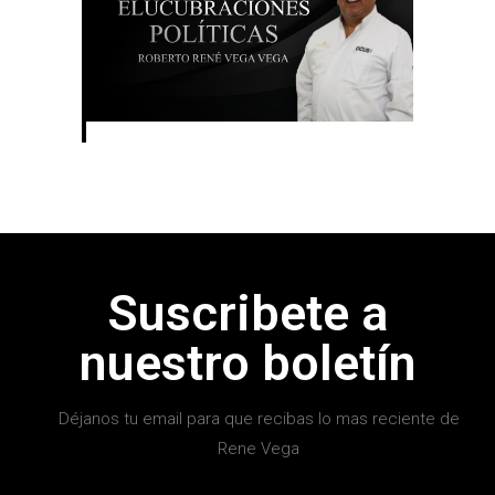
Suscribete a
nuestro boletín
Déjanos tu email para que recibas lo mas reciente de
Rene Vega