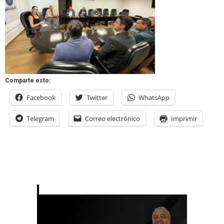
Comparte esto:
Facebook
Twitter
WhatsApp
Telegram
Correo electrónico
Imprimir