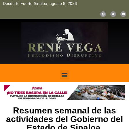
Desde El Fuerte Sinaloa, agosto 8, 2026
pinup
pin up
mostbet casino kz
bonus aviator game
1win
Resumen semanal de las
actividades del Gobierno del
Estado de Sinaloa.