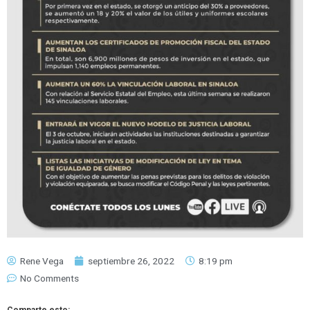
Rene Vega
septiembre 26, 2022
8:19 pm
No Comments
Comparte esto: