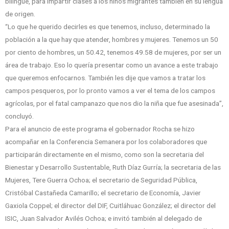
bilingüe, para impartir clases a los niños migrantes también en su lengua
de origen.
“Lo que he querido decirles es que tenemos, incluso, determinado la
población a la que hay que atender, hombres y mujeres. Tenemos un 50
por ciento de hombres, un 50.42, tenemos 49.58 de mujeres, por ser un
área de trabajo. Eso lo quería presentar como un avance a este trabajo
que queremos enfocarnos. También les dije que vamos a tratar los
campos pesqueros, por lo pronto vamos a ver el tema de los campos
agrícolas, por el fatal campanazo que nos dio la niña que fue asesinada”,
concluyó.
Para el anuncio de este programa el gobernador Rocha se hizo
acompañar en la Conferencia Semanera por los colaboradores que
participarán directamente en el mismo, como son la secretaria del
Bienestar y Desarrollo Sustentable, Ruth Díaz Gurría; la secretaria de las
Mujeres, Tere Guerra Ochoa; el secretario de Seguridad Pública,
Cristóbal Castañeda Camarillo; el secretario de Economía, Javier
Gaxiola Coppel; el director del DIF, Cuitláhuac González; el director del
ISIC, Juan Salvador Avilés Ochoa; e invitó también al delegado de