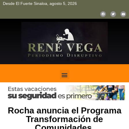
Desde El Fuerte Sinaloa, agosto 5, 2026
pinup
pin up
mostbet casino kz
bonus aviator game
1win
Rocha anuncia el Programa
Transformación de
Comunidades.