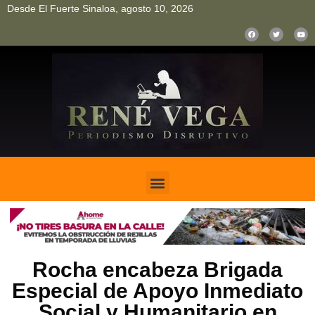
Desde El Fuerte Sinaloa, agosto 10, 2026
pinup
pin up
mostbet casino kz
bonus aviator game
1win
Rocha encabeza Brigada
Especial de Apoyo Inmediato
Social y Humanitario en