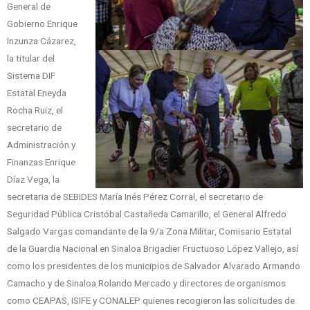
General de
Gobierno Enrique
Inzunza Cázarez,
la titular del
Sistema DIF
Estatal Eneyda
Rocha Ruiz, el
secretario de
Administración y
Finanzas Enrique
Díaz Vega, la
secretaria de SEBIDES María Inés Pérez Corral, el secretario de
Seguridad Pública Cristóbal Castañeda Camarillo, el General Alfredo
Salgado Vargas comandante de la 9/a Zona Militar, Comisario Estatal
de la Guardia Nacional en Sinaloa Brigadier Fructuoso López Vallejo, así
como los presidentes de los municipios de Salvador Alvarado Armando
Camacho y de Sinaloa Rolando Mercado y directores de organismos
como CEAPAS, ISIFE y CONALEP quienes recogieron las solicitudes de