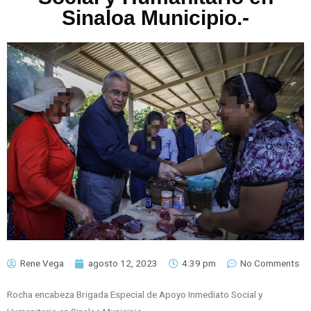
Sinaloa Municipio.-
Rene Vega
agosto 12, 2023
4:39 pm
No Comments
Rocha encabeza Brigada Especial de Apoyo Inmediato Social y