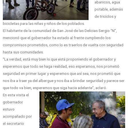
abanicos, agua
potable, además
de triciclos y
bicicletas para las niñas y niños de los poblados.
El habitante de la comunidad de San José de las Delicias Sergio “N”,
mencionó que el gobernador ha estado al frente cumpliendo los
compromisos prometidos, como lo es traerlos de vuelta con seguridad
hasta sus comunidades.
“La verdad, está muy bien lo que está proponiendo el gobernador y
esperemos que todo se haga realidad, eso esperamos, nos prometió
seguridad en primer lugar y esperemos que así sea, nos prometió que
nos iba a traer ya del albergue y nos iba a brindar seguridad y parece ser
que todo va bien, esperemos que siga hacia adelante”, aclaró.
En esta visita el
gobernador
estuvo
acompañado por
el secretario