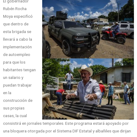
El gobernador
Rubén Rocha
Moya especificó
que dentro de
esta brigada se
llevará a cabo la
implementación
de autoempleo
para que los
habitantes tengan
un salario y
puedan trabajar
en la
construcción de
sus propias
casas, la cual
consistirá en jornales temporales. Este programa estará apoyado por
una bloquera otorgada por el Sistema DIF Estatal y albañiles que dirijan