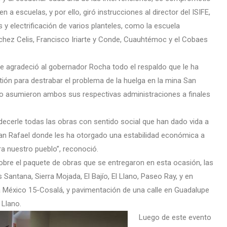
n a escuelas, y por ello, giró instrucciones al director del ISIFE,
y electrificación de varios planteles, como la escuela
hez Celis, Francisco Iriarte y Conde, Cuauhtémoc y el Cobaes
s le agradeció al gobernador Rocha todo el respaldo que le ha
tión para destrabar el problema de la huelga en la mina San
ndo asumieron ambos sus respectivas administraciones a finales
ecerle todas las obras con sentido social que han dado vida a
an Rafael donde les ha otorgado una estabilidad económica a
 nuestro pueblo”, reconoció.
obre el paquete de obras que se entregaron en esta ocasión, las
Santana, Sierra Mojada, El Bajío, El Llano, Paseo Ray, y en
a México 15-Cosalá, y pavimentación de una calle en Guadalupe
 Llano.
Luego de este evento