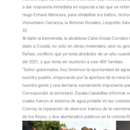
a dar respuesta inmediata en especial a las que se refiere
Hugo Echave Meneses, para rehabilitar los baños, techos 
Venustiano Carranza, la Antonio Rosales, Leopoldo Sánc
32.
Al darle la bienvenida, la alcaldesa Carla Úrsula Corrale
dado a Cosalá, no sólo en obras materiales, sino su ges
Rafael, conflicto que ya tenía alrededor de un año cua
del 2021, y que tenía sin sustento a casi 400 familias.
“Señor gobernador, hoy tenemos la oportunidad de agrad
nuestro pueblo, empezando por la apertura de la mina S
nuestra gente y una derrama sumamente importante para
Correspondió al secretario Zavala Cabanillas informar s
cuales fueron el sistema de agua potable en las colonias 
Comoa, la reparación de diversos tramos de la carreter
de los Reyes, y dos alumbrados públicos en la colonia El