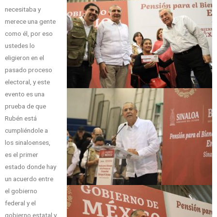
necesitaba y
merece una gente
como él, por eso
ustedes lo
eligieron en el
pasado proceso
electoral, y este
evento es una
prueba de que
Rubén está
cumpliéndole a
los sinaloenses,
es el primer
estado donde hay
un acuerdo entre
el gobierno
federal y el
gobierno estatal y