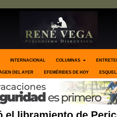
INTERNACIONAL
COLUMNAS
ENTRETE
AGEN DEL AYER
EFEMÉRIDES DE HOY
ESQUEL
 el libramiento de Peric