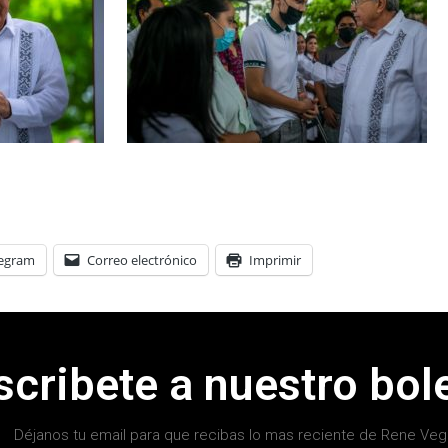
legram
Correo electrónico
Imprimir
scribete a nuestro bole
Déjanos tu email para que recibas lo mas reciente de Rene Veg