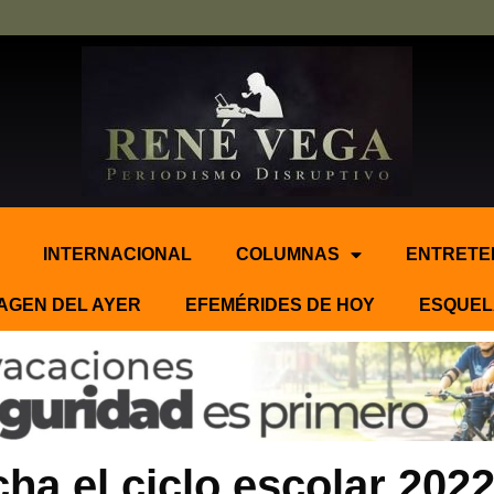
INTERNACIONAL
COLUMNAS
ENTRETE
AGEN DEL AYER
EFEMÉRIDES DE HOY
ESQUEL
a el ciclo escolar 2022