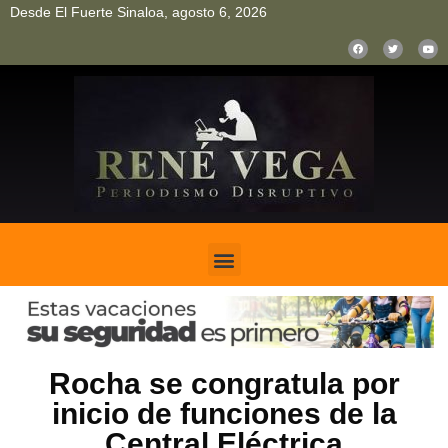
Desde El Fuerte Sinaloa, agosto 6, 2026
pinup
pin up
mostbet casino kz
bonus aviator game
1win
Rocha se congratula por
inicio de funciones de la
Central Eléctrica