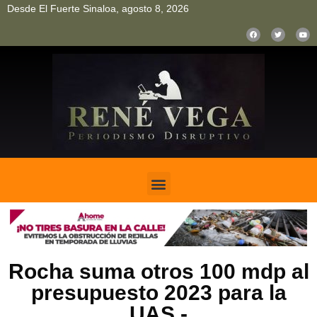
Desde El Fuerte Sinaloa, agosto 8, 2026
pinup
pin up
mostbet casino kz
bonus aviator game
1win
Rocha suma otros 100 mdp al
presupuesto 2023 para la
UAS.-