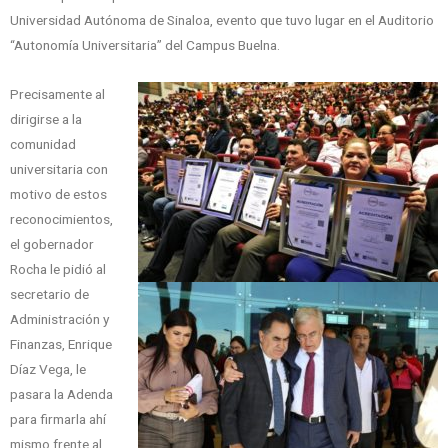
Universidad Autónoma de Sinaloa, evento que tuvo lugar en el Auditorio
“Autonomía Universitaria” del Campus Buelna.
Precisamente al
dirigirse a la
comunidad
universitaria con
motivo de estos
reconocimientos,
el gobernador
Rocha le pidió al
secretario de
Administración y
Finanzas, Enrique
Díaz Vega, le
pasara la Adenda
para firmarla ahí
mismo frente al