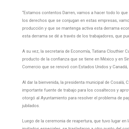
“Estamos contentos Darren, vamos a hacer todo lo que a
los derechos que se conjugan en estas empresas, vamos
producción y que se mantenga activa esta derrama econ
esta derrama se dé a través de los trabajadores, que pue
A su vez, la secretaria de Economía, Tatiana Clouthier Ca
producto de la confianza que se tiene en México y en Sina
Comercio que se renovó con Estados Unidos y Canadá
Al dar la bienvenida, la presidenta municipal de Cosalá, 
importante fuente de trabajo para los cosaltecos y apr
otorgó al Ayuntamiento para resolver el problema de pa
jubilados.
Luego de la ceremonia de reapertura, que tuvo lugar en l
invitados especiales, se trasladaron a otro punto del com