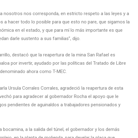
 nosotros nos corresponda, en estricto respeto a las leyes y a
 a hacer todo lo posible para que esto no pare, que sigamos la
ómica en el estado, y que para mí lo más importante es que
dan darle sustento a sus familias”, dijo.
rrillo, destacó que la reapertura de la mina San Rafael es
loa por invertir, ayudado por las políticas del Tratado de Libre
, denominado ahora como T-MEC.
Carla Ursula Corrales Corrales, agradeció la reapertura de esta
ovechó para agradecer al gobernador Rocha el apoyo que le
gos pendientes de aguinaldos a trabajadores pensionados y
a bocamina, a la salida del túnel, el gobernador y los demás
plejo, en la planta de molienda, para develar la placa que