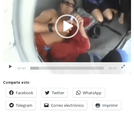
00:00
00:53
Comparte esto:
Facebook
Twitter
WhatsApp
Telegram
Correo electrónico
Imprimir