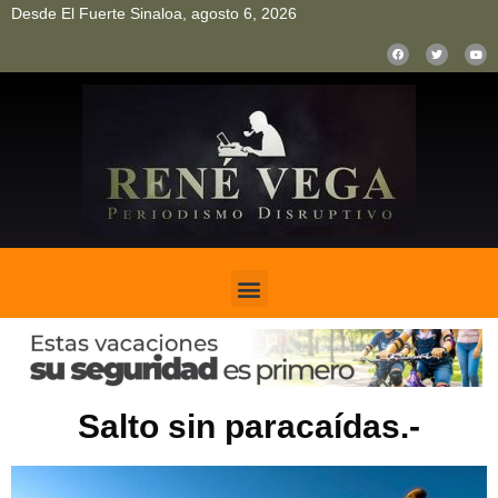
Desde El Fuerte Sinaloa, agosto 6, 2026
pinup
pin up
mostbet casino kz
bonus aviator game
1win
Salto sin paracaídas.-