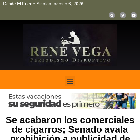
Desde El Fuerte Sinaloa, agosto 6, 2026
pinup
pin up
mostbet casino kz
bonus aviator game
1win
Se acabaron los comerciales
de cigarros; Senado avala
prohibición a publicidad de