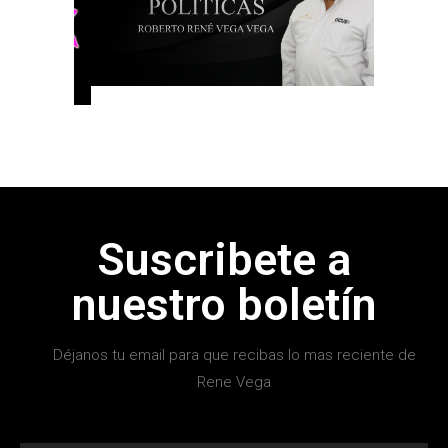
Suscribete a
nuestro boletín
Déjanos tu email para que recibas lo mas reciente de
Rene Vega