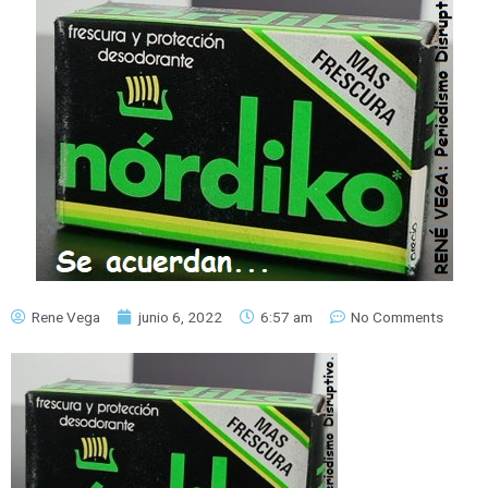
Rene Vega
junio 6, 2022
6:57 am
No Comments