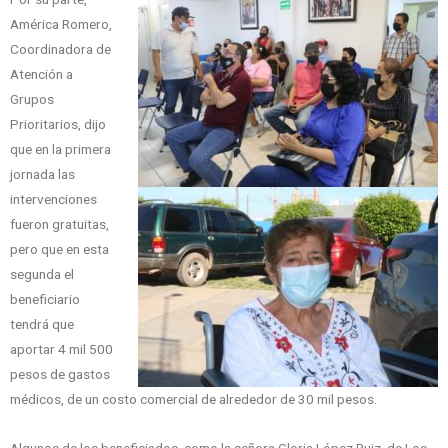
América Romero,
Coordinadora de
Atención a
Grupos
Prioritarios, dijo
que en la primera
jornada las
intervenciones
fueron gratuitas,
pero que en esta
segunda el
beneficiario
tendrá que
aportar 4 mil 500
pesos de gastos
médicos, de un costo comercial de alrededor de 30 mil pesos.
Algunos de los beneficiados, como la señora Gloria López Ruiz, de Los