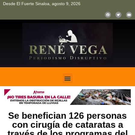
Desde El Fuerte Sinaloa, agosto 9, 2026
pinup
pin up
mostbet casino kz
bonus aviator game
1win
Se benefician 126 personas
con cirugía de cataratas a
través de los programas del