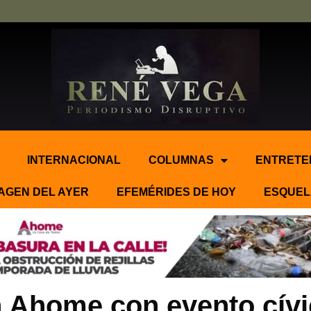
INTERNACIONAL
COLUMNAS
ENTRETE
AGEN DEL AYER
EFEMÉRIDES DE HOY
ESQUEL
Ahome con evento cívico