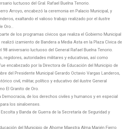
ario luctuoso del Gral. Rafael Buelna Tenorio.
ierro Arroyo, encabezó la ceremonia en Palacio Municipal, y
ros, exaltando el valioso trabajo realizado por el ilustre
de Oro…
arte de los programas cívicos que realiza el Gobierno Municipal
ealizó izamiento de Bandera a Media Asta en la Plaza Cívica de
l 98 aniversario luctuoso del General Rafael Buelna Tenorio.
s, regidores, autoridades militares y educativas, así como
fue encabezado por la Directora de Educación del Municipio de
bre del Presidente Municipal Gerardo Octavio Vargas Landeros,
rico civil, militar, político y educativo del ilustre General
o El Granito de Oro.
la Democracia, de los derechos civiles y humanos y en especial
para los sinaloenses.
Escolta y Banda de Guerra de la Secretaría de Seguridad y
de Educación del Municipio de Ahome Maestra Alma Marién Fierro