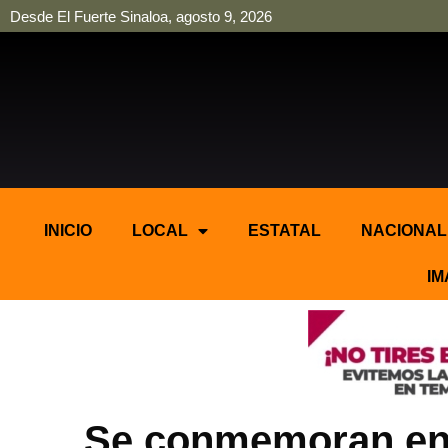
Desde El Fuerte Sinaloa, agosto 9, 2026
pinup
pin up
mostbet casino kz
bonus aviator game
1win
INICIO
LOCAL
ESTATAL
NACIONAL
IM
Se conmemoran en 