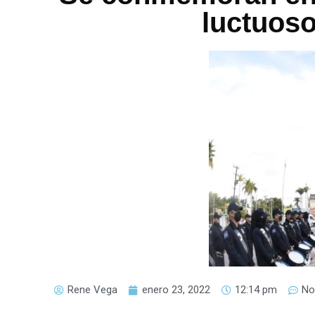
luctuoso
Rene Vega
enero 23, 2022
12:14 pm
No