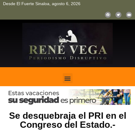
Desde El Fuerte Sinaloa, agosto 6, 2026
pinup
pin up
mostbet casino kz
bonus aviator game
1win
Se desquebraja el PRI en el
Congreso del Estado.-