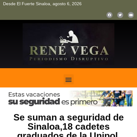
Desde El Fuerte Sinaloa, agosto 6, 2026
pinup
pin up
mostbet casino kz
bonus aviator game
1win
Se suman a seguridad de
Sinaloa,18 cadetes
graduados de la Unipol.