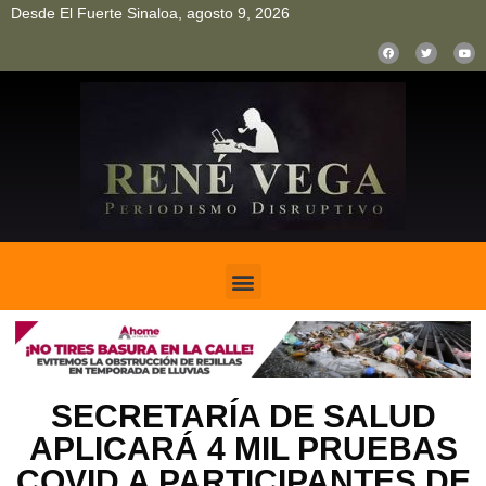
Desde El Fuerte Sinaloa, agosto 9, 2026
pinup
pin up
mostbet casino kz
bonus aviator game
1win
SECRETARÍA DE SALUD
APLICARÁ 4 MIL PRUEBAS
COVID A PARTICIPANTES DE