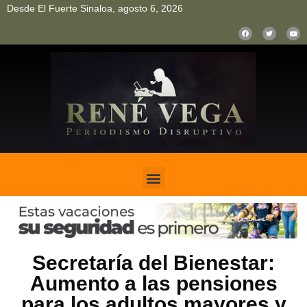
Desde El Fuerte Sinaloa, agosto 6, 2026
pinup
pin up
mostbet casino kz
bonus aviator game
1win
Secretaría del Bienestar:
Aumento a las pensiones
para los adultos mayores y