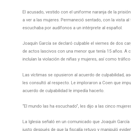
El acusado, vestido con el uniforme naranja de la prisi
a ver a las mujeres. Permaneció sentado, con la vista al
escuchaba por audífonos a un intérprete al español.
Joaquín García se declaró culpable el viernes de dos c
de actos lascivos con una menor que tenía 15 años. A c
incluían la violación de niñas y mujeres, así como tráfic
Las víctimas se opusieron al acuerdo de culpabilidad, a
les consultó al respecto. Le imploraron a Coen que impu
acuerdo de culpabilidad le impedía hacerlo.
“El mundo las ha escuchado”, les dijo a las cinco mujere
La Iglesia señaló en un comunicado que Joaquín García s
justo después de que la fiscalía retuvo y manipuló eviden