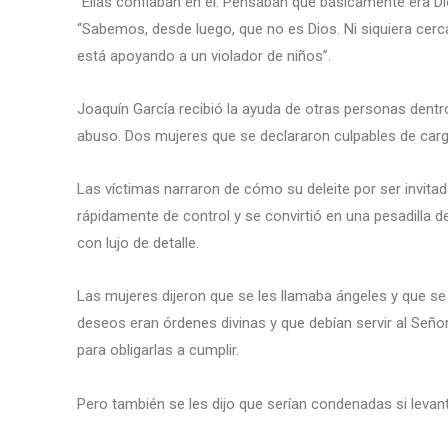
“Ellas confiaban en él. Pensaban que básicamente era Dio
“Sabemos, desde luego, que no es Dios. Ni siquiera cerc
está apoyando a un violador de niños”.
Joaquín García recibió la ayuda de otras personas dentro 
abuso. Dos mujeres que se declararon culpables de carg
Las víctimas narraron de cómo su deleite por ser invitad
rápidamente de control y se convirtió en una pesadilla 
con lujo de detalle.
Las mujeres dijeron que se les llamaba ángeles y que se
deseos eran órdenes divinas y que debían servir al Señor 
para obligarlas a cumplir.
Pero también se les dijo que serían condenadas si levan