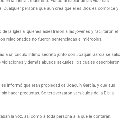
s en la Tierra”, manifestó Fusco al hablar de las víctimas.
a. Cualquier persona que aún crea que él es Dios es cómplice y
de la Iglesia, quienes adiestraron a las jóvenes y facilitaron el
os relacionados no fueron sentenciadas el miércoles.
as a un círculo íntimo secreto junto con Joaquín García se salió
de violaciones y demás abusos sexuales, los cuales describieron
 les informó que eran propiedad de Joaquín García, y que sus
sin hacer preguntas. Se tergiversaron versículos de la Biblia
taban la voz, así como a toda persona a la que le contaran.