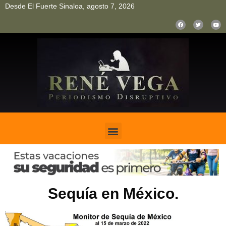
Desde El Fuerte Sinaloa, agosto 7, 2026
pinup
pin up
mostbet casino kz
bonus aviator game
1win
Sequía en México.