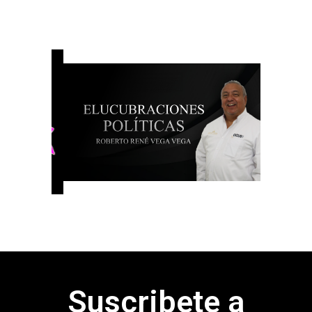
Suscribete a