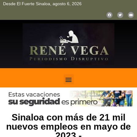
Desde El Fuerte Sinaloa, agosto 6, 2026
pinup
pin up
mostbet casino kz
bonus aviator game
1win
Sinaloa con más de 21 mil
nuevos empleos en mayo de
2023.-