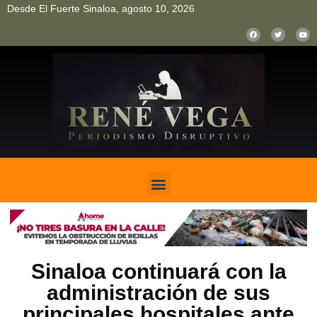
Desde El Fuerte Sinaloa, agosto 10, 2026
pinup
pin up
mostbet casino kz
bonus aviator game
1win
Sinaloa continuará con la
administración de sus
principales hospitales ante