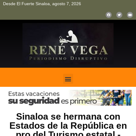
Desde El Fuerte Sinaloa, agosto 7, 2026
pinup
pin up
mostbet casino kz
bonus aviator game
1win
Sinaloa se hermana con
Estados de la República en
pro del Turismo estatal.-