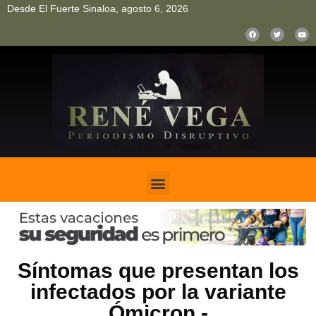
Desde El Fuerte Sinaloa, agosto 6, 2026
pinup
pin up
mostbet casino kz
bonus aviator game
1win
Síntomas que presentan los
infectados por la variante
Ómicron.-