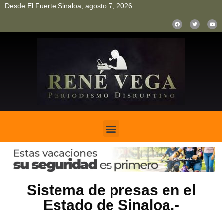
Desde El Fuerte Sinaloa, agosto 7, 2026
pinup
pin up
mostbet casino kz
bonus aviator game
1win
Sistema de presas en el
Estado de Sinaloa.-