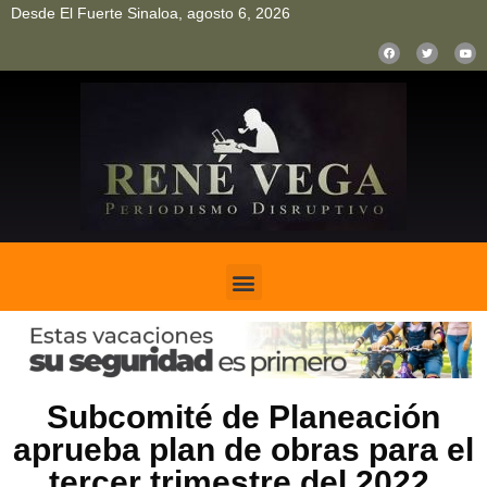
Desde El Fuerte Sinaloa, agosto 6, 2026
pinup
pin up
mostbet casino kz
bonus aviator game
1win
Subcomité de Planeación
aprueba plan de obras para el
tercer trimestre del 2022.