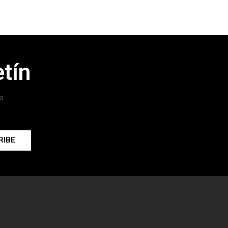
tín
a
RIBE