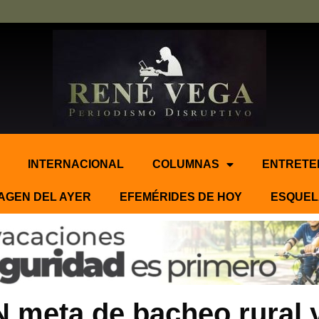
INTERNACIONAL
COLUMNAS
ENTRETE
AGEN DEL AYER
EFEMÉRIDES DE HOY
ESQUEL
eta de bacheo rural y