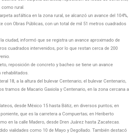
a como rural.
peta asfáltica en la zona rural, se alcanzó un avance del 104%,
te con Obras Públicas, con un total de mil 51 metros cuadrados
e la ciudad, informó que se registra un avance aproximado de
tros cuadrados intervenidos, por lo que restan cerca de 200
enio.
eto, reposición de concreto y bacheo se tiene un avance
rehabilitados.
ral 18, a la altura del bulevar Centenario; el bulevar Centenario,
os tramos de Macario Gaxiola y Centenario, en la zona cercana a
Mateos, desde México 15 hasta Bátiz, en diversos puntos; en
 poniente, que es la carretera a Compuertas; en Heriberto
omo en la calle Madero, desde Dren Juárez hasta Zacatecas.
ido vialidades como 10 de Mayo y Degollado. También destacó