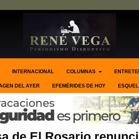
INTERNACIONAL
COLUMNAS
ENTRETE
AGEN DEL AYER
EFEMÉRIDES DE HOY
ESQUEL
a de El Rosario renunci