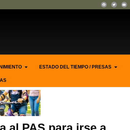
NIMIENTO
ESTADO DEL TIEMPO / PRESAS
AS
a al PAS para irse a