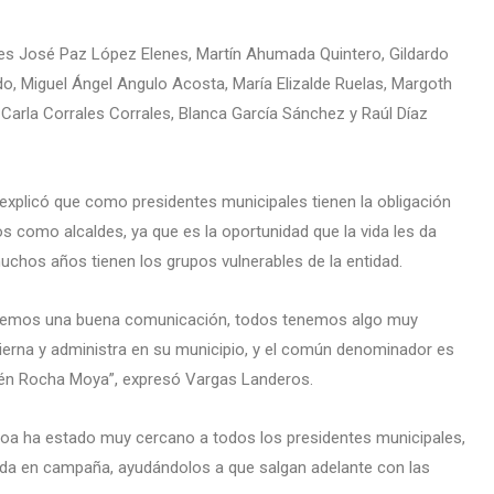
des José Paz López Elenes, Martín Ahumada Quintero, Gildardo
, Miguel Ángel Angulo Acosta, María Elizalde Ruelas, Margoth
Carla Corrales Corrales, Blanca García Sánchez y Raúl Díaz
xplicó que como presidentes municipales tienen la obligación
los como alcaldes, ya que es la oportunidad que la vida les da
uchos años tienen los grupos vulnerables de la entidad.
tenemos una buena comunicación, todos tenemos algo muy
bierna y administra en su municipio, y el común denominador es
Rubén Rocha Moya”, expresó Vargas Landeros.
loa ha estado muy cercano a todos los presidentes municipales,
da en campaña, ayudándolos a que salgan adelante con las