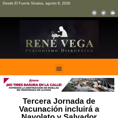
Desde El Fuerte Sinaloa, agosto 8, 2026
pinup
pin up
mostbet casino kz
bonus aviator game
1win
Tercera Jornada de
Vacunación incluirá a
Navolato y Salvador