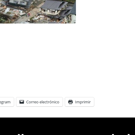
legram
Correo electrónico
Imprimir