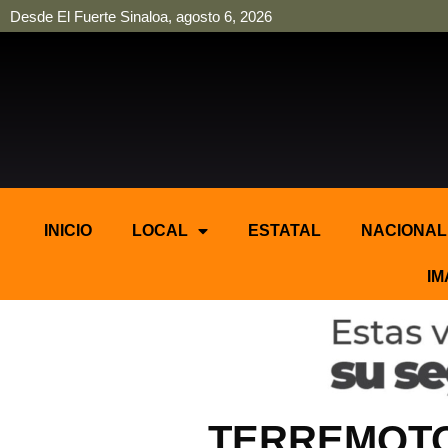
Desde El Fuerte Sinaloa, agosto 6, 2026
pinup
pin up
mostbet casino kz
bonus aviator game
1win
INICIO
LOCAL
ESTATAL
NACIONAL
IM
TERREMOTO