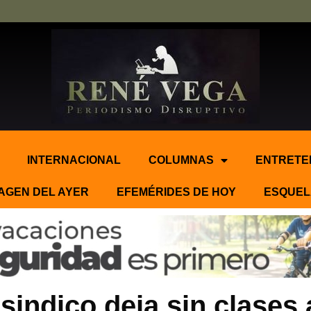
INTERNACIONAL
COLUMNAS
ENTRETE
AGEN DEL AYER
EFEMÉRIDES DE HOY
ESQUEL
sindico deja sin clases