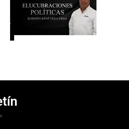
tín
a