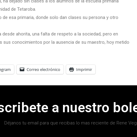
, ha dejado sin clases a los alumnos de la escuela primaria
nidad de Tetaroba.
o de esa primaria, donde solo dan clases su persona y otro
desde ahorita, una falta de respeto a la sociedad, pero en
os sus conocimientos por la ausencia de su maestro, hoy metido
legram
Correo electrónico
Imprimir
scribete a nuestro bole
Déjanos tu email para que recibas lo mas reciente de Rene Veg