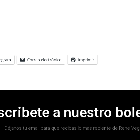
legram
Correo electrónico
Imprimir
scribete a nuestro bole
Déjanos tu email para que recibas lo mas reciente de Rene Veg