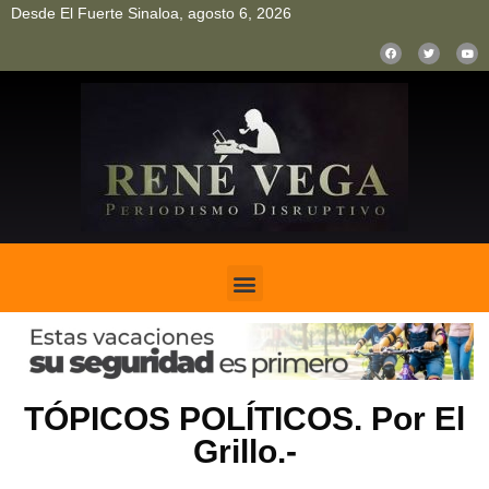
Desde El Fuerte Sinaloa, agosto 6, 2026
pinup
pin up
mostbet casino kz
bonus aviator game
1win
TÓPICOS POLÍTICOS. Por El
Grillo.-