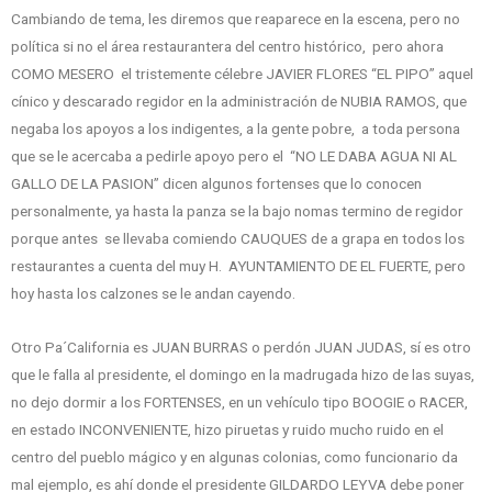
Cambiando de tema, les diremos que reaparece en la escena, pero no
política si no el área restaurantera del centro histórico, pero ahora
COMO MESERO el tristemente célebre JAVIER FLORES “EL PIPO” aquel
cínico y descarado regidor en la administración de NUBIA RAMOS, que
negaba los apoyos a los indigentes, a la gente pobre, a toda persona
que se le acercaba a pedirle apoyo pero el “NO LE DABA AGUA NI AL
GALLO DE LA PASION” dicen algunos fortenses que lo conocen
personalmente, ya hasta la panza se la bajo nomas termino de regidor
porque antes se llevaba comiendo CAUQUES de a grapa en todos los
restaurantes a cuenta del muy H. AYUNTAMIENTO DE EL FUERTE, pero
hoy hasta los calzones se le andan cayendo.
Otro Pa´California es JUAN BURRAS o perdón JUAN JUDAS, sí es otro
que le falla al presidente, el domingo en la madrugada hizo de las suyas,
no dejo dormir a los FORTENSES, en un vehículo tipo BOOGIE o RACER,
en estado INCONVENIENTE, hizo piruetas y ruido mucho ruido en el
centro del pueblo mágico y en algunas colonias, como funcionario da
mal ejemplo, es ahí donde el presidente GILDARDO LEYVA debe poner