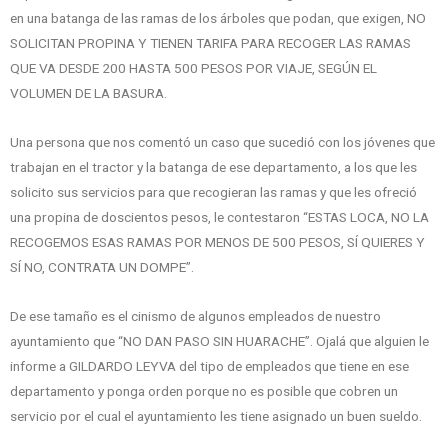
en una batanga de las ramas de los árboles que podan, que exigen, NO
SOLICITAN PROPINA Y TIENEN TARIFA PARA RECOGER LAS RAMAS
QUE VA DESDE 200 HASTA 500 PESOS POR VIAJE, SEGÚN EL
VOLUMEN DE LA BASURA.
Una persona que nos comentó un caso que sucedió con los jóvenes que
trabajan en el tractor y la batanga de ese departamento, a los que les
solicito sus servicios para que recogieran las ramas y que les ofreció
una propina de doscientos pesos, le contestaron “ESTAS LOCA, NO LA
RECOGEMOS ESAS RAMAS POR MENOS DE 500 PESOS, SÍ QUIERES Y
SÍ NO, CONTRATA UN DOMPE”.
De ese tamaño es el cinismo de algunos empleados de nuestro
ayuntamiento que “NO DAN PASO SIN HUARACHE”. Ojalá que alguien le
informe a GILDARDO LEYVA del tipo de empleados que tiene en ese
departamento y ponga orden porque no es posible que cobren un
servicio por el cual el ayuntamiento les tiene asignado un buen sueldo.