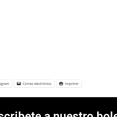
legram
Correo electrónico
Imprimir
scribete a nuestro bole