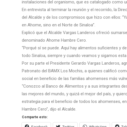
instalaciones del organismo, que es catalogado como un
En entrevista al terminar la reunión y el recorrido, la D
del Alcalde y de los compromisos que hizo con ellos: “Y
en Ahome, sino en el Norte de Sinaloa”.
Explicó que el Alcalde Vargas Landeros ofreció sumarse 
denominado Ahome Hambre Cero.
“Porqué sí se puede. Aquí hay alimentos suficientes y d
todo Sinaloa, siempre y cuando veamos y sigamos esta l
Por su parte el Presidente Gerardo Vargas Landeros, agrad
Patronato del BAMX Los Mochis, a quienes calificó como 
social en beneficio de las familias ahomenses más vulne
“Conozco al Banco de Alimentos y a sus integrantes desde
las mejores del mundo, y quizá el mejor del país, y quie
estrategia para el beneficio de todos los ahomenses, e
Hambre Cero”, dijo el Alcalde.
Comparte esto:
Facebook
Twitter
WhatsApp
Te