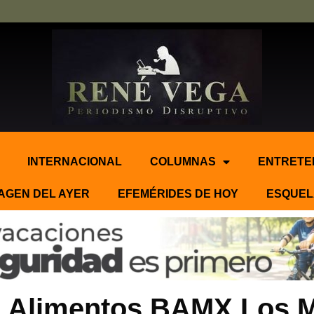
INTERNACIONAL
COLUMNAS
ENTRETE
AGEN DEL AYER
EFEMÉRIDES DE HOY
ESQUEL
e Alimentos BAMX Los M