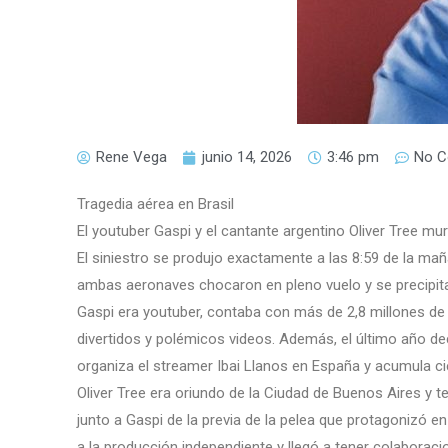
Rene Vega
junio 14, 2026
3:46 pm
No 
Tragedia aérea en Brasil
El youtuber Gaspi y el cantante argentino Oliver Tree mu
El siniestro se produjo exactamente a las 8:59 de la ma
ambas aeronaves chocaron en pleno vuelo y se precipita
Gaspi era youtuber, contaba con más de 2,8 millones de
divertidos y polémicos videos. Además, el último año dec
organiza el streamer Ibai Llanos en España y acumula ci
Oliver Tree era oriundo de la Ciudad de Buenos Aires y t
junto a Gaspi de la previa de la pelea que protagonizó en
a la producción independiente y llegó a tener colaboraci