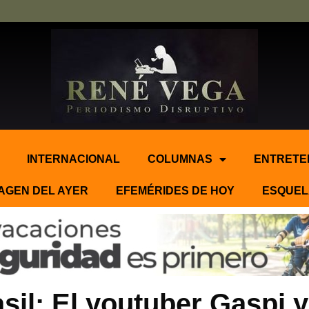
INTERNACIONAL
COLUMNAS
ENTRETE
AGEN DEL AYER
EFEMÉRIDES DE HOY
ESQUEL
sil: El youtuber Gaspi y