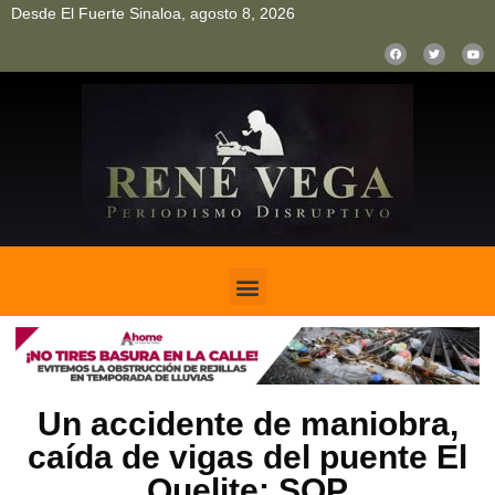
Desde El Fuerte Sinaloa, agosto 8, 2026
pinup
pin up
mostbet casino kz
bonus aviator game
1win
Un accidente de maniobra,
caída de vigas del puente El
Quelite: SOP